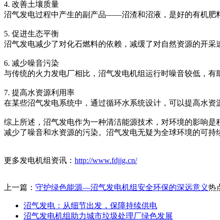
4. 改善土壤质量
沼气发电过程中产生的副产品——沼渣和沼液，是好的有机肥
5. 促进生态平衡
沼气发电减少了对化石燃料的依赖，减缓了对自然资源的开采
6. 减少噪音污染
与传统的火力发电厂相比，沼气发电机组运行时噪音较低，有
7. 提高水资源利用率
在某些沼气发电系统中，通过循环水系统设计，可以提高水资
综上所述，沼气发电作为一种清洁能源技术，对环境的影响是
减少了噪音和水资源的污染。沼气发电无疑为全球环境的可持
更多发电机组资讯：
http://www.fdjjg.cn/
上一篇：
守护绿色能源—沼气发电机组安全环保的深远意义
热
沼气发电：从细节出发，保障持续供电
沼气发电机组助力城市垃圾处理厂绿色发展